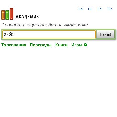
EN
DE
ES
FR
academic.ru
Словари и энциклопедии на Академике
Найти!
Толкования
Переводы
Книги
Игры ⚽