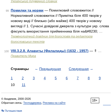
Український тлумачний словник
Помилки та норми
— Помилковий слововжиток //
99
Нормативний слововжиток // Примітка біля 400 творів у
новому виді // близько (або майже) 400 творів у новому
вигляді // 1. Сучасні довідкові джерела з культури укр. слова
фіксують використання прийменника біля на&#8230; …
Термінологічний довідник для богословів та редакторів
богословських текстів
VIII.3.2.8. Алавиты (Филалиды) (1632 - 1957)
— ⇑ …
100
Правители Мира
Страницы
←
Предыдущая
Следующая
→
1
2
3
4
5
6
7
8
9
10
11
© Академик, 2000-2026
18+
Обратная связь:
Техподдержка
,
Реклама на сайте
👣 Путешествия