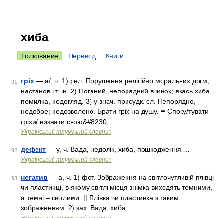
хиба
Толкование
Перевод
Книги
гріх
— а/, ч. 1) рел. Порушення релігійно моральних догм,
91
настанов і т. ін. 2) Поганий, непорядний вчинок; якась хиба,
помилка, недогляд. 3) у знач. присудк. сл. Непорядно,
недобре; недозволено. Брати гріх на душу. •• Споку/тувати
гріхи/ визнати свою&#8230; …
Український тлумачний словник
дефект
— у, ч. Вада, недолік, хиба, пошкодження …
92
Український тлумачний словник
негатив
— а, ч. 1) фот. Зображення на світлочутливій плівці
93
чи пластинці, в якому світлі місця знімка виходять темними,
а темні – світлими. || Плівка чи пластинка з таким
зображенням. 2) зах. Вада, хиба …