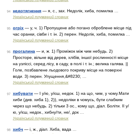
Український тлумачний словник
недотягнення
— я, с., зах. Недолік, хиба, помилка …
94
Український тлумачний словник
огріх
— у, ч. 1) Пропущене або погано оброблене місце під
95
час оранки, сівби і т. ін. 2) перен. Недолік, хиба, помилка …
Український тлумачний словник
прогалина
— и, ж. 1) Проміжок між чим небудь. 2)
96
Просторе, вільне від дерев, хлібів, іншої рослинності місце
на узліссі, серед лісу, в саду, в полі і т. ін.; велика галява. ||
Голе, позбавлене льодового покриву місце на поверхні
води. 3) перен. Упущення,&#8230; …
Український тлумачний словник
хибувати
— I у/ю, у/єш, недок. 1) на що, чим, у чому.Мати
97
хиби (див. хиба 1), 2)), недоліки в чомусь, бути слабким
через що небудь. 2) тільки 3 ос., кому що, діал. Боліти. II у/
ю, у/єш, недок., хибну/ти, не/, док …
Український тлумачний словник
хибч
— і, ж., діал. Хиба, вада …
98